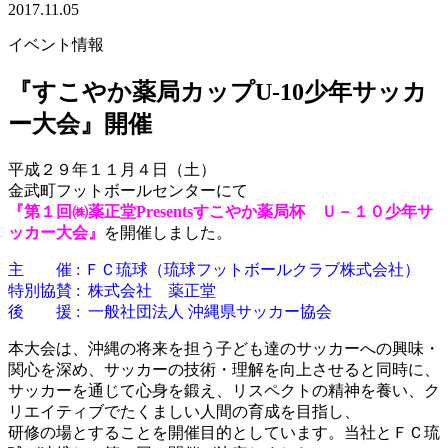
2017.11.05
イベント情報
『すこやか薬局カップU-10少年サッカ
ー大会』開催
平成２９年１１月４日（土）
金武町フットボールセンターにて
『第１回㈱薬正堂Presentsすこやか薬局杯 Ｕ－１０少年サ
ッカー大会』
を開催しました。
主 催 : ＦＣ琉球（琉球フットボールクラブ株式会社）
特別協賛 : 株式会社 薬正堂
後 援 : 一般社団法人 沖縄県サッカー協会
本大会は、沖縄の将来を担う子ども達のサッカーへの興味・
関心を深め、サッカーの技術・理解を向上させると同時に、
サッカーを通じて心身を鍛え、リスペクトの精神を養い、ク
リエイティブでたくましい人間の育成を目指し、
研修の場とすることを開催目的としています。当社とＦＣ琉