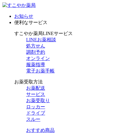
お知らせ
便利なサービス
すこやか薬局LINEサービス
LINEお薬相談
処方せん
調剤予約
オンライン
服薬指導
電子お薬手帳
お薬受取方法
お薬配送
サービス
お薬受取り
ロッカー
ドライブ
スルー
おすすめ商品