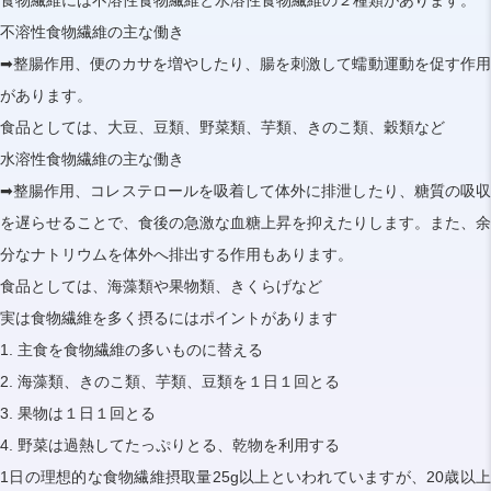
不溶性食物繊維の主な働き
➡整腸作用、便のカサを増やしたり、腸を刺激して蠕動運動を促す作用
があります。
食品としては、大豆、豆類、野菜類、芋類、きのこ類、穀類など
水溶性食物繊維の主な働き
➡整腸作用、コレステロールを吸着して体外に排泄したり、糖質の吸収
を遅らせることで、食後の急激な血糖上昇を抑えたりします。また、余
分なナトリウムを体外へ排出する作用もあります。
食品としては、海藻類や果物類、きくらげなど
実は食物繊維を多く摂るにはポイントがあります
1. 主食を食物繊維の多いものに替える
2. 海藻類、きのこ類、芋類、豆類を１日１回とる
3. 果物は１日１回とる
4. 野菜は過熱してたっぷりとる、乾物を利用する
1日の理想的な食物繊維摂取量25g以上といわれていますが、20歳以上