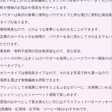
1包で不足しがちな食物繊維とビタミンDで簡単チャージ！きくらげ小
町が便秘のお悩みや美容をサポートします。
パウダーは毎日の食事に便利なパウチタイプと持ち運びに便利な個包装
タイプがあります。
無味無臭なので、どのような食事にも合わせることができます。
定番のヨーグルトやお味噌汁、パウダーを水に溶かしてそのままでもい
ただけます。
着色料・香料不使用の完全無添加なので、安心安全。
シリーズの中にはきくらげパウダーを使用したシークワーサー風味のゼ
リータイプも！
ゼリータイプは個包装タイプなので、そのまま常温で持ち運べるので、
場所を選ばず食物繊維を摂取できます。
アレンジとして冷蔵庫に冷やすとぷるぷるなゼリーに、冷凍庫にいれる
とシャリっとしたシャーベット感覚で楽しめます。
普段のおやつとして置き換えたい方にはグラスフェッドバタークッキー
(黒糖味・紅茶味・紅芋味・コーヒー味)がおすすめです。