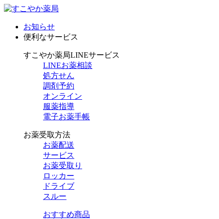
お知らせ
便利なサービス
すこやか薬局LINEサービス
LINEお薬相談
処方せん
調剤予約
オンライン
服薬指導
電子お薬手帳
お薬受取方法
お薬配送
サービス
お薬受取り
ロッカー
ドライブ
スルー
おすすめ商品