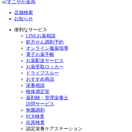
店舗検索
お知らせ
便利なサービス
LINEお薬相談
処方せん調剤予約
オンライン服薬指導
電子お薬手帳
お薬配送サービス
お薬受取ロッカー
ドライブスルー
おすすめ商品
栄養相談
検体測定室
薬剤師・管理栄養士
訪問サービス
無菌調剤
PCR検査
抗原検査
認定栄養ケアステーション