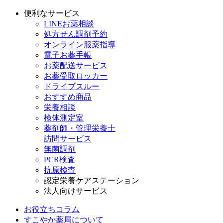
便利なサービス
LINEお薬相談
処方せん調剤予約
オンライン服薬指導
電子お薬手帳
お薬配送サービス
お薬受取ロッカー
ドライブスルー
おすすめ商品
栄養相談
検体測定室
薬剤師・管理栄養士
訪問サービス
無菌調剤
PCR検査
抗原検査
認定栄養ケアステーション
法人向けサービス
お役立ちコラム
すこやか薬局について