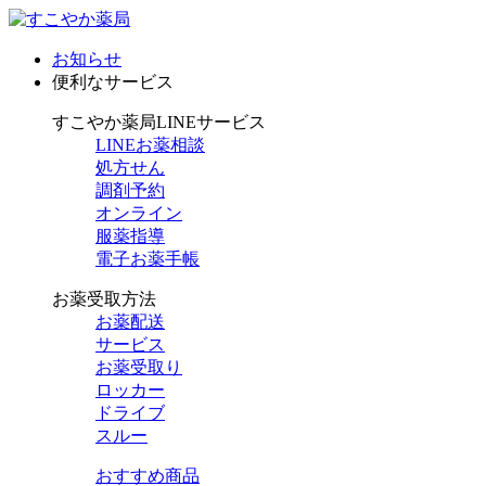
お知らせ
便利なサービス
すこやか薬局LINEサービス
LINEお薬相談
処方せん
調剤予約
オンライン
服薬指導
電子お薬手帳
お薬受取方法
お薬配送
サービス
お薬受取り
ロッカー
ドライブ
スルー
おすすめ商品