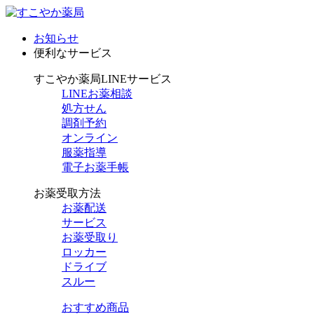
お知らせ
便利なサービス
すこやか薬局LINEサービス
LINEお薬相談
処方せん
調剤予約
オンライン
服薬指導
電子お薬手帳
お薬受取方法
お薬配送
サービス
お薬受取り
ロッカー
ドライブ
スルー
おすすめ商品