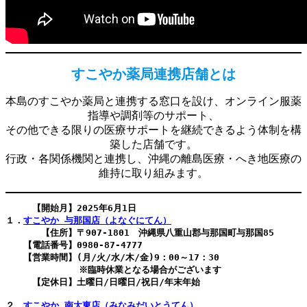
すこやか薬局連携店舗とは
本島のすこやか薬局と連携する窓口を設け、オンライン服薬
指導や調剤等のサポート、
その他できる限りの医療サポートを継続できるよう体制を構
築した店舗です。
行政・各関係機関と連携し、沖縄の離島医療・へき地医療の
維持に取り組みます。
【開始月】2025年6月1日
１．
すこやか 与那国店（よなぐにてん）
　　　　【住所】〒907-1801　沖縄県八重山郡与那国町与那国85
　　【電話番号】0980-87-4777
　　【営業時間】(
月/火/水/木/金)9：00～
17：30
※臨時休業となる場合がございます
　　　【定休日】土曜日/日曜日/祝日/年末年始
２．
すこやか 南大東店（みなみだいとうてん）