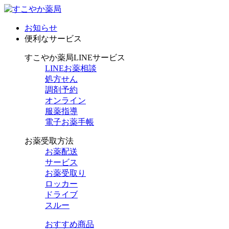
お知らせ
便利なサービス
すこやか薬局LINEサービス
LINEお薬相談
処方せん
調剤予約
オンライン
服薬指導
電子お薬手帳
お薬受取方法
お薬配送
サービス
お薬受取り
ロッカー
ドライブ
スルー
おすすめ商品