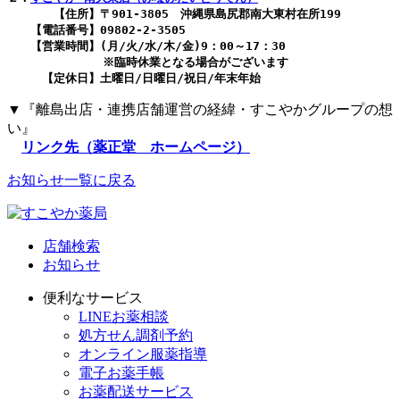
　　　　【住所】〒901-3805　沖縄県島尻郡南大東村在所199
　　【電話番号】09802-2-3505
　　【営業時間】(月/火/水/木/金)9：00～17：30
※臨時休業となる場合がございます
　　　【定休日】土曜日/日曜日/祝日/年末年始
▼『離島出店・連携店舗運営の経緯・すこやかグループの想
い』
リンク先（薬正堂 ホームページ）
お知らせ一覧に戻る
店舗検索
お知らせ
便利なサービス
LINEお薬相談
処方せん調剤予約
オンライン服薬指導
電子お薬手帳
お薬配送サービス