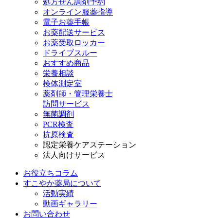
処方せん調剤予約
オンライン服薬指導
電子お薬手帳
お薬配送サービス
お薬受取ロッカー
ドライブスルー
おすすめ商品
栄養相談
検体測定室
薬剤師・管理栄養士
訪問サービス
無菌調剤
PCR検査
抗原検査
認定栄養ケアステーション
法人向けサービス
お役立ちコラム
すこやか薬局について
活動実績
動画ギャラリー
お問い合わせ