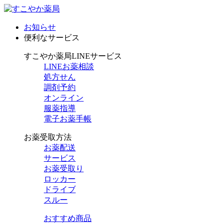
お知らせ
便利なサービス
すこやか薬局LINEサービス
LINEお薬相談
処方せん
調剤予約
オンライン
服薬指導
電子お薬手帳
お薬受取方法
お薬配送
サービス
お薬受取り
ロッカー
ドライブ
スルー
おすすめ商品