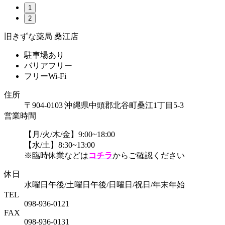
1
2
旧きずな薬局 桑江店
駐車場あり
バリアフリー
フリーWi-Fi
住所
〒904-0103 沖縄県中頭郡北谷町桑江1丁目5-3
営業時間
【月/火/木/金】9:00~18:00
【水/土】8:30~13:00
※臨時休業などは
コチラ
からご確認ください
休日
水曜日午後/土曜日午後/日曜日/祝日/年末年始
TEL
098-936-0121
FAX
098-936-0131