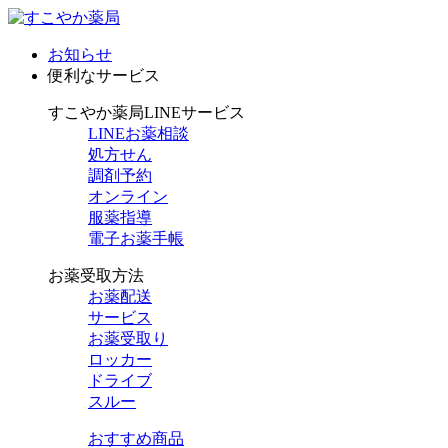
お知らせ
便利なサービス
すこやか薬局LINEサービス
LINEお薬相談
処方せん
調剤予約
オンライン
服薬指導
電子お薬手帳
お薬受取方法
お薬配送
サービス
お薬受取り
ロッカー
ドライブ
スルー
おすすめ商品