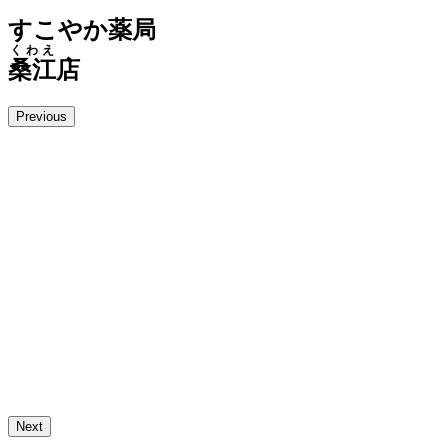
すこやか薬局
くわえ
桑江
店
Previous
Next